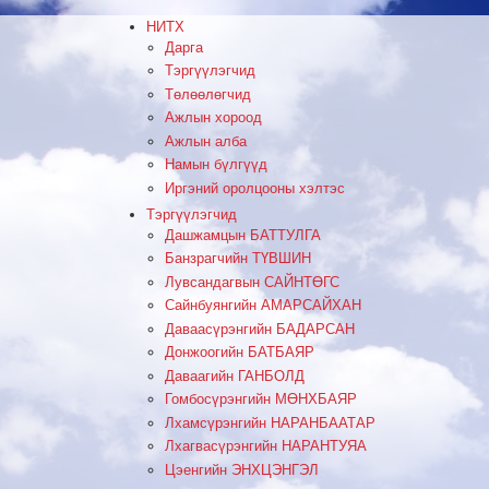
НИТХ
Дарга
Тэргүүлэгчид
Төлөөлөгчид
Ажлын хороод
Ажлын алба
Намын бүлгүүд
Иргэний оролцооны хэлтэс
Тэргүүлэгчид
Дашжамцын БАТТУЛГА
Банзрагчийн ТҮВШИН
Лувсандагвын САЙНТӨГС
Сайнбуянгийн АМАРСАЙХАН
Даваасүрэнгийн БАДАРСАН
Донжоогийн БАТБАЯР
Даваагийн ГАНБОЛД
Гомбосүрэнгийн МӨНХБАЯР
Лхамсүрэнгийн НАРАНБААТАР
Лхагвасүрэнгийн НАРАНТУЯА
Цэенгийн ЭНХЦЭНГЭЛ