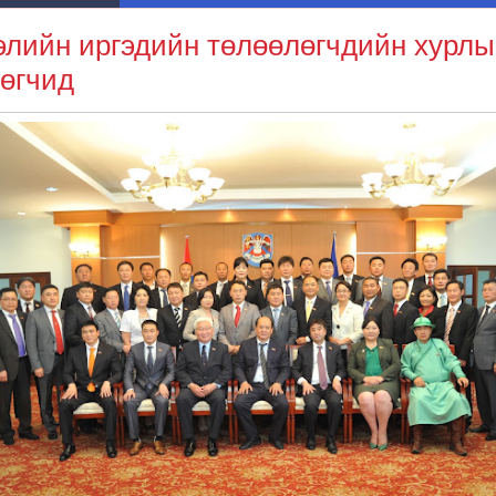
лийн иргэдийн төлөөлөгчдийн хурлы
өгчид