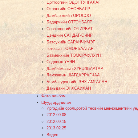
Цогтоогийн ОДОНТУНГАЛАГ
Сэлэнгийн ОНОНБАЯР
Дэмбэрэлийн ОРОСОО
Бадарчийн ОТГОНБАЯР
Сорогжоогийн ОЧИРБАТ
Цэндийн САНДАГ-ОЧИР
Батсүхийн САРАНЧИМЭГ
Готовын ТӨМӨРБААТАР
Батмөнхийн ТӨМӨРЧУЛУУН
Содовын ҮНЭН
Дамбийжавын ХҮРЭЛБААТАР
Ламжавын ШАГДАРРАГЧАА
Бямбасүрэнгийн ЭНХ-АМГАЛАН
Даньдайн ЭНХСАЙХАН
Фото альбом
Шууд ардчилал
Иргэдийн оролцоотой төсвийн менежментийн үн
2012.09.08
2012.09.15
2013.02.25
Видео