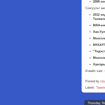
2008 он
Сонгуульт аж
2012 он
Төлөөлө
МАН-ын 
Хан-Уул
Монгол
МҮХАҮТ
“Үндэст
Монгол
Хангарь
И-майл хаяг:
Posted by
city
Labels:
Танил
Thursday, N