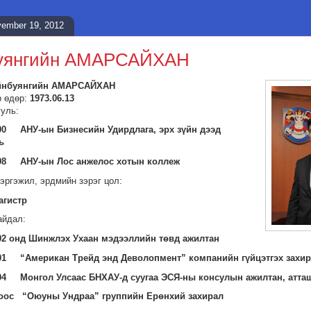
ember 19, 2012
уянгийн АМАРСАЙХАН
йнбуянгийн АМАРСАЙХАН
р өдөр:
1973.06.13
ууль:
00 АНУ-ын Бизнесийн Удирдлага, эрх зүйн дээд
ь
998 АНУ-ын Лос анжелос хотын коллеж
эргэжил, эрдмийн зэрэг цол:
агистр
айдал:
92 онд Шинжлэх Ухаан мэдээллийн төвд ажилтан
01 “Американ Трейд энд Деволопмент” компанийн гүйцэтгэх захир
04 Монгол Улсаас БНХАУ-д суугаа ЭСЯ-ны консулын ажилтан, атта
ноос “Оюуны Ундраа” группийн Ерөнхий захирал