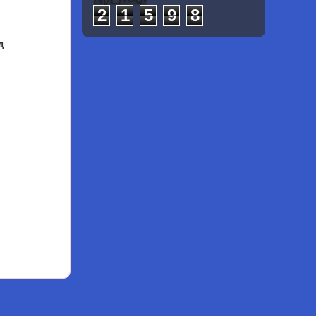
2
1
5
9
8
д