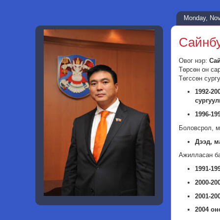
Monday, Nov
Сайнб
Овог нэр:
Са
Төрсөн он са
Төгссөн сург
1992-20
сургуул
1996-1
Боловсрол, м
Дээд, м
Ажилласан б
1991-19
2000-20
2001-20
2004 о