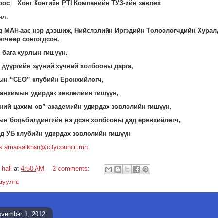
оос Хонг Конгийн PTI Компанийн ТУЗ-ийн зөвлөх
ил:
д MАН-аас нэр дэвшиж, Нийслэлийн Иргэдийн Төлөөлөгчдийн Хурал
гчөөр сонгогдсон.
бага хурлын гишүүн,
 дүүргийн зүүний хүчний холбооны дарга,
ын “CEO” клубийн Ерөнхийлөгч,
анхимын удирдах зөвлөлийн гишүүн,
ний цахим өв” академийн удирдах зөвлөлийн гишүүн,
ын бодьбилдингийн нэгдсэн холбооны дэд ерөнхийлөгч,
д УБ клубийн удирдах зөвлөлийн гишүүн
s.amarsaikhan@citycouncil.mn
 hall
at
4:50 AM
2 comments:
цуулга
ovember 1, 2012