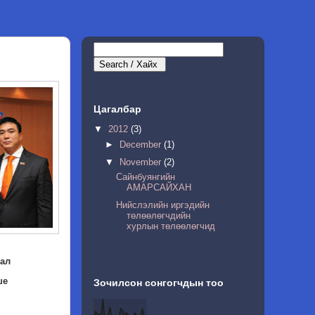
Цагалбар
▼
2012
(3)
►
December
(1)
▼
November
(2)
Сайнбуянгийн
АМАРСАЙХАН
Нийслэлийн иргэдийн
төлөөлөгчдийн
хурлын төлөөлөгчид
ал
ше
Зочилсон сонгогчдын тоо