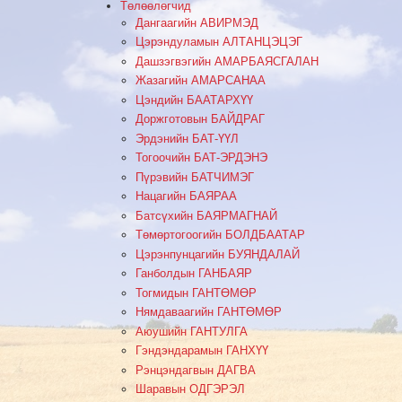
Төлөөлөгчид
Дангаагийн АВИРМЭД
Цэрэндуламын АЛТАНЦЭЦЭГ
Дашзэгвэгийн АМАРБАЯСГАЛАН
Жазагийн АМАРСАНАА
Цэндийн БААТАРХҮҮ
Доржготовын БАЙДРАГ
Эрдэнийн БАТ-ҮҮЛ
Тогоочийн БАТ-ЭРДЭНЭ
Пүрэвийн БАТЧИМЭГ
Нацагийн БАЯРАА
Батсүхийн БАЯРМАГНАЙ
Төмөртогоогийн БОЛДБААТАР
Цэрэнпунцагийн БУЯНДАЛАЙ
Ганболдын ГАНБАЯР
Тогмидын ГАНТӨМӨР
Нямдаваагийн ГАНТӨМӨР
Аюушийн ГАНТУЛГА
Гэндэндарамын ГАНХҮҮ
Рэнцэндагвын ДАГВА
Шаравын ОДГЭРЭЛ