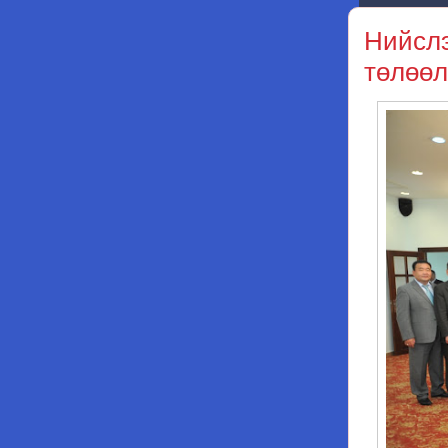
Нийслэ
төлөөл