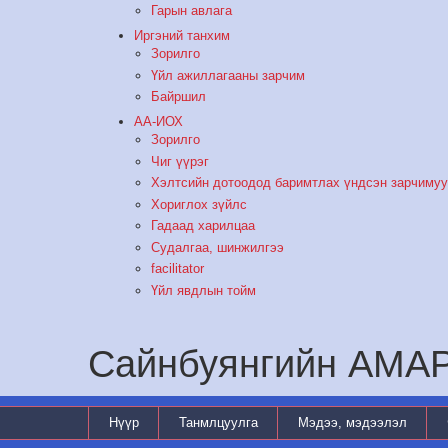
Гарын авлага
Иргэний танхим
Зорилго
Үйл ажиллагааны зарчим
Байршил
АА-ИОХ
Зорилго
Чиг үүрэг
Хэлтсийн дотоодод баримтлах үндсэн зарчиму
Хориглох зүйлс
Гадаад харилцаа
Судалгаа, шинжилгээ
facilitator
Үйл явдлын тойм
Сайнбуянгийн АМ
Нүүр
Танмлцуулга
Мэдээ, мэдээлэл