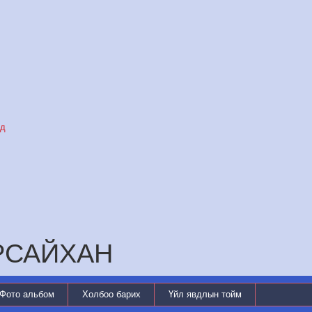
уд
АРСАЙХАН
Фото альбом
Холбоо барих
Үйл явдлын тойм