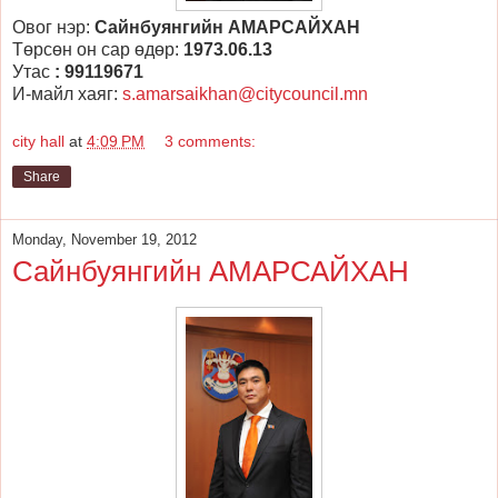
Овог нэр:
Сайнбуянгийн АМАРСАЙХАН
Төрсөн он сар өдөр:
1973.06.13
Утас
: 99119671
И-майл хаяг:
s.amarsaikhan@citycouncil.mn
city hall
at
4:09 PM
3 comments:
Share
Monday, November 19, 2012
Сайнбуянгийн АМАРСАЙХАН