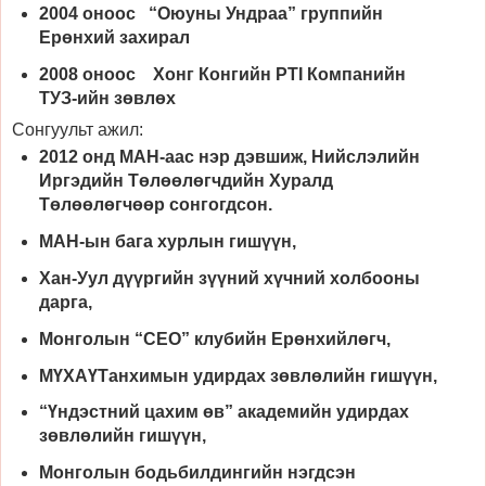
2004 оноос “Оюуны Ундраа” группийн
Ерөнхий захирал
2008 оноос Хонг Конгийн PTI Компанийн
ТУЗ-ийн зөвлөх
Сонгуульт ажил:
2012 онд MАН-аас нэр дэвшиж, Нийслэлийн
Иргэдийн Төлөөлөгчдийн Хуралд
Төлөөлөгчөөр сонгогдсон.
МАН-ын бага хурлын гишүүн,
Хан-Уул дүүргийн зүүний хүчний холбооны
дарга,
Монголын “CEO” клубийн Ерөнхийлөгч,
МҮХАҮТанхимын удирдах зөвлөлийн гишүүн,
“Үндэстний цахим өв” академийн удирдах
зөвлөлийн гишүүн,
Монголын бодьбилдингийн нэгдсэн