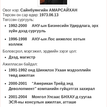
Овог нэр:
Сайнбуянгийн АМАРСАЙХАН
Төрсөн он сар өдөр:
1973.06.13
Төгссөн сургууль:
1992-2000 АНУ-ын Бизнесийн Удирдлага, эрх
зүйн дээд сургууль
1996-1998 АНУ-ын Лос анжелос хотын
коллеж
Боловсрол, мэргэжил, эрдмийн зэрэг цол:
Дээд, магистр
Ажилласан байдал:
1991-1992 онд Шинжлэх Ухаан мэдээллийн
төвд ажилтан
2000-2001 “Американ Трейд энд
Деволопмент” компанийн гүйцэтгэх захирал
2001-2004 Монгол Улсаас БНХАУ-д суугаа
ЭСЯ-ны консулын ажилтан, атташе