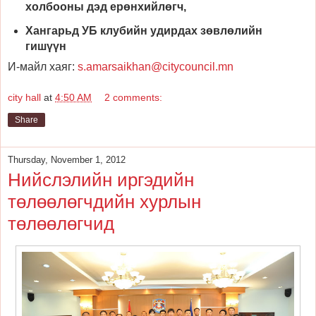
холбооны дэд ерөнхийлөгч,
Хангарьд УБ клубийн удирдах зөвлөлийн
гишүүн
И-майл хаяг:
s.amarsaikhan@citycouncil.mn
city hall
at
4:50 AM
2 comments:
Share
Thursday, November 1, 2012
Нийслэлийн иргэдийн
төлөөлөгчдийн хурлын
төлөөлөгчид