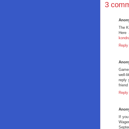
3 comm
Anon
The K
Here 
kondr
Reply
Anon
Games
well-l
reply
friend
Reply
Anon
If you
Wager
Septem