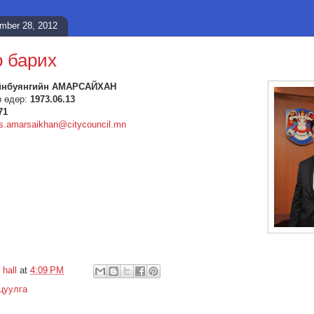
ember 28, 2012
 барих
йнбуянгийн АМАРСАЙХАН
р өдөр:
1973.06.13
71
s.amarsaikhan@citycouncil.mn
 hall
at
4:09 PM
цуулга