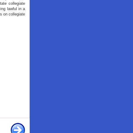
ate collegiate
ing lawful in a
ts on collegiate