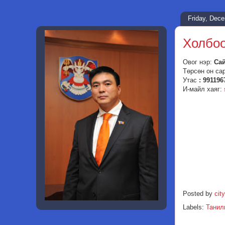
Friday, Dec
Холбоо
Овог нэр:
Са
Төрсөн он са
Утас
: 991196
И-майл хаяг:
Posted by
city
Labels:
Танил