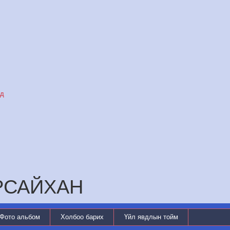
уд
АРСАЙХАН
Фото альбом
Холбоо барих
Үйл явдлын тойм