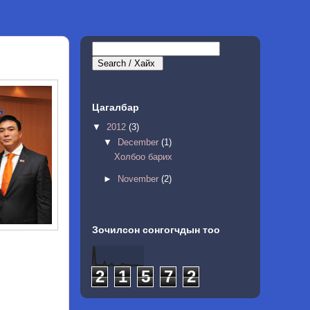
Цагалбар
▼
2012
(3)
▼
December
(1)
Холбоо барих
►
November
(2)
Зочилсон сонгогчдын тоо
2
1
5
7
2