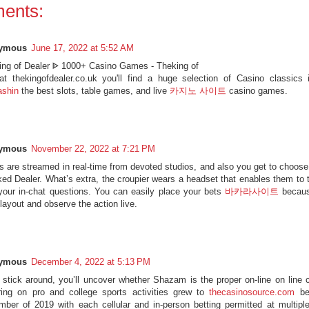
ents:
ymous
June 17, 2022 at 5:52 AM
ing of Dealer ᐈ 1000+ Casino Games - Theking of
at thekingofdealer.co.uk you'll find a huge selection of Casino classics
ashin
the best slots, table games, and live
카지노 사이트
casino games.
ymous
November 22, 2022 at 7:21 PM
 are streamed in real-time from devoted studios, and also you get to choose
iked Dealer. What’s extra, the croupier wears a headset that enables them to 
 your in-chat questions. You can easily place your bets
바카라사이트
becaus
 layout and observe the action live.
ymous
December 4, 2022 at 5:13 PM
 stick around, you’ll uncover whether Shazam is the proper on-line on line 
ing on pro and college sports activities grew to
thecasinosource.com
be
ber of 2019 with each cellular and in-person betting permitted at multiple