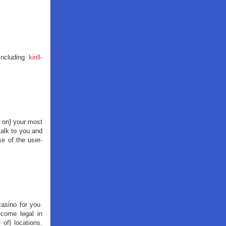
 including
kirill-
 on} your most
talk to you and
e of the user-
casino for you.
come legal in
 of} locations.