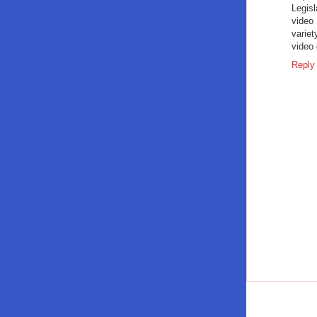
Legis
video 
variet
video 
Reply