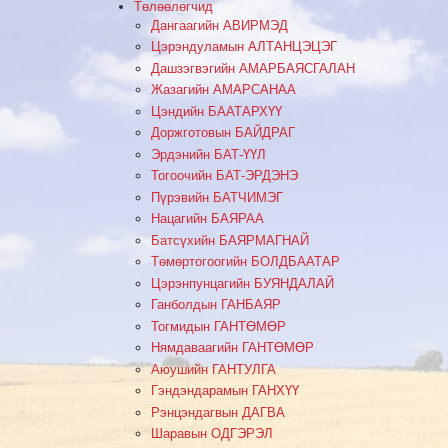
Төлөөлөгчид
Дангаагийн АВИРМЭД
Цэрэндуламын АЛТАНЦЭЦЭГ
Дашзэгвэгийн АМАРБАЯСГАЛАН
Жазагийн АМАРСАНАА
Цэндийн БААТАРХҮҮ
Доржготовын БАЙДРАГ
Эрдэнийн БАТ-ҮҮЛ
Тогоочийн БАТ-ЭРДЭНЭ
Пүрэвийн БАТЧИМЭГ
Нацагийн БАЯРАА
Батсүхийн БАЯРМАГНАЙ
Төмөртогоогийн БОЛДБААТАР
Цэрэнпунцагийн БУЯНДАЛАЙ
Ганболдын ГАНБАЯР
Тогмидын ГАНТӨМӨР
Нямдаваагийн ГАНТӨМӨР
Аюушийн ГАНТУЛГА
Гэндэндарамын ГАНХҮҮ
Рэнцэндагвын ДАГВА
Шаравын ОДГЭРЭЛ