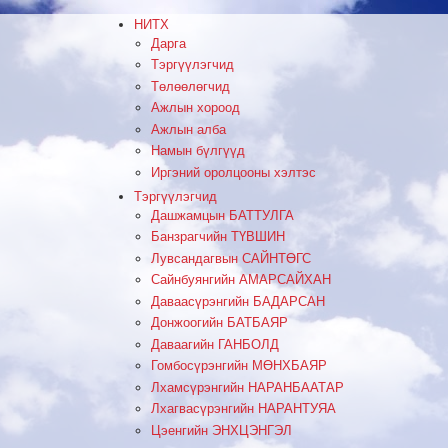
НИТХ
Дарга
Тэргүүлэгчид
Төлөөлөгчид
Ажлын хороод
Ажлын алба
Намын бүлгүүд
Иргэний оролцооны хэлтэс
Тэргүүлэгчид
Дашжамцын БАТТУЛГА
Банзрагчийн ТҮВШИН
Лувсандагвын САЙНТӨГС
Сайнбуянгийн АМАРСАЙХАН
Даваасүрэнгийн БАДАРСАН
Донжоогийн БАТБАЯР
Даваагийн ГАНБОЛД
Гомбосүрэнгийн МӨНХБАЯР
Лхамсүрэнгийн НАРАНБААТАР
Лхагвасүрэнгийн НАРАНТУЯА
Цэенгийн ЭНХЦЭНГЭЛ