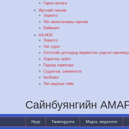
Гарын авлага
Иргэний танхим
Зорилго
Үйл ажиллагааны зарчим
Байршил
АА-ИОХ
Зорилго
Чиг үүрэг
Хэлтсийн дотоодод баримтлах үндсэн зарчиму
Хориглох зүйлс
Гадаад харилцаа
Судалгаа, шинжилгээ
facilitator
Үйл явдлын тойм
Сайнбуянгийн АМ
Нүүр
Танмлцуулга
Мэдээ, мэдээлэл