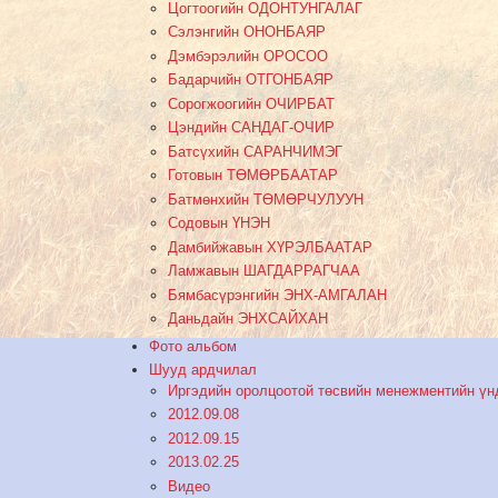
Цогтоогийн ОДОНТУНГАЛАГ
Сэлэнгийн ОНОНБАЯР
Дэмбэрэлийн ОРОСОО
Бадарчийн ОТГОНБАЯР
Сорогжоогийн ОЧИРБАТ
Цэндийн САНДАГ-ОЧИР
Батсүхийн САРАНЧИМЭГ
Готовын ТӨМӨРБААТАР
Батмөнхийн ТӨМӨРЧУЛУУН
Содовын ҮНЭН
Дамбийжавын ХҮРЭЛБААТАР
Ламжавын ШАГДАРРАГЧАА
Бямбасүрэнгийн ЭНХ-АМГАЛАН
Даньдайн ЭНХСАЙХАН
Фото альбом
Шууд ардчилал
Иргэдийн оролцоотой төсвийн менежментийн үн
2012.09.08
2012.09.15
2013.02.25
Видео